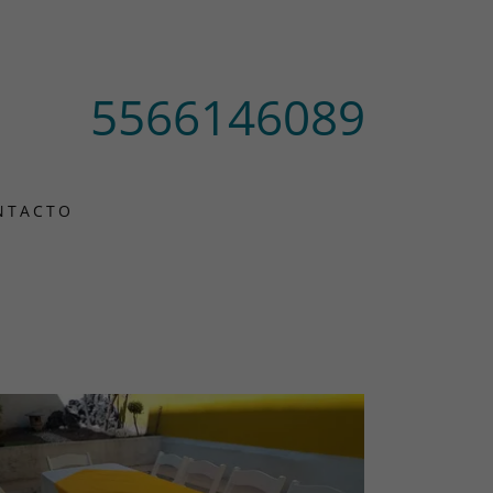
5566146089
NTACTO